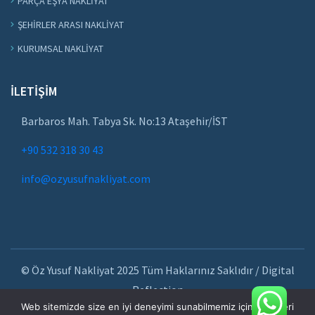
PARÇA EŞYA NAKLIYAT
ŞEHIRLER ARASI NAKLIYAT
KURUMSAL NAKLIYAT
İLETIŞIM
Barbaros Mah. Tabya Sk. No:13 Ataşehir/İST
+90 532 318 30 43
info@ozyusufnakliyat.com
© Öz Yusuf Nakliyat 2025 Tüm Haklarınız Saklıdır / Digital
Reflection
Web sitemizde size en iyi deneyimi sunabilmemiz için çerezleri