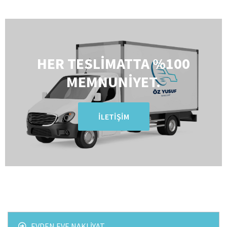
HER TESLIMATTA %100
MEMNUNIYET.
İLETIŞIM
EVDEN EVE NAKLIYAT